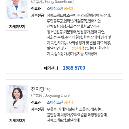
(洪淳凡 / Hong, Soon-Beom)
진료과
소아청소년
정신과
세부전공
자폐스펙트럼,조현병,주의력결핍장애,틱장애,
투렛증후군,인터넷/게임중독,언어지연,
신체질환상담,사회성장애,학교부적응,
자세히보기
청소년갈등,기분장애,발달평가,언어 지연,
사회성 문제, 주의력 결핍, 학습 장애의 평가 및
치료,인지기능, 사회성 평가 및 발달 치료 제공,
발달지연 및 기타
정신과
적 증상에 대한 진단,
치료,섭식장애,경계성지능,지적장애
1588-5700
예약센터
전지영
교수
(全智瑛 / Jeeyoung Chun)
진료과
소아청소년
정신과
세부전공
우울증, 자해/자살위험,조울증,기분장애,
불안장애,틱장애,주의력결핍 과잉행동장애,
자폐스펙트럼,발달장애
자세히보기