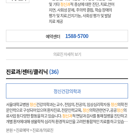
및 기타
정신과
적 증상에 대한 진단, 치료,언어
지연, 사회성 문제, 주의력 결핍, 학습 장애의
평가 및 치료,인지기능, 사회성 평가 및 발달
치료 제공
1588-5700
예약센터
의료진 자세히 보기
진료과/센터/클리닉
(36)
정신
건강의학과
서울대학교병원
정신
건강의학과는 교수, 전임의, 전공의, 임상심리학자 등
정신
의학 전
문인력으로 구성되어 있으며 환자진료, 전문인력교육,
정신
의학관련연구, 공공
정신
의
료사업 등 다양한 활동을 하고 있습니다.
정신과
적 면담과 검사를 통해 질병을 진단하고
개별 환자에 대해 생물학적∙심리적∙환경적 요인을 고려한 통합적인 치료를 하고 있습니
다. 조현병, 양극성장애, 우울장애, 강박장애, 불안장애, 치매 및 노인
정신
질환,
정신
신
본원 > 진료예약 > 진료과/의료진
체장애, 중독장애, 수면장애 등 세부 질환을 전문적으로 다루는 특수 클리닉을 개설하여