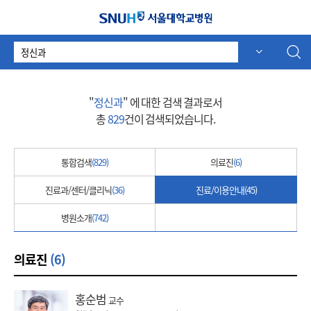
서울대학교병원
검
자동 추천
자동 추천
색
어
"
정신과
" 에 대한 검색 결과로서
총
829
건이 검색되었습니다.
통합검색
(829)
의료진
(6)
진료과/센터/클리닉
(36)
진료/이용안내
(45)
병원소개
(742)
의료진
(6)
홍순범
교수