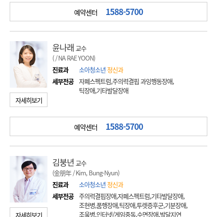
1588-5700
예약센터
윤나래
교수
( / NA RAE YOON)
진료과
소아청소년
정신과
세부전공
자폐스펙트럼,주의력결핍 과잉행동장애,
틱장애,기타발달장애
자세히보기
1588-5700
예약센터
김붕년
교수
(金朋年 / Kim, Bung-Nyun)
진료과
소아청소년
정신과
세부전공
주의력결핍장애,자폐스펙트럼,기타발달장애,
조현병,품행장애,틱장애,투렛증후군,기분장애,
조울병,인터넷/게임중독,수면장애,발달지연
자세히보기