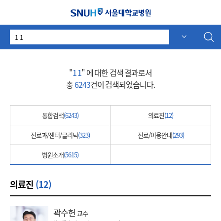
서울대학교병원
검
자동 추천
자동 추천
색
어
"
1 1
" 에 대한 검색 결과로서
총
6243
건이 검색되었습니다.
통합검색
(6243)
의료진
(12)
진료과/센터/클리닉
(323)
진료/이용안내
(293)
병원소개
(5615)
의료진
(12)
곽수헌
교수