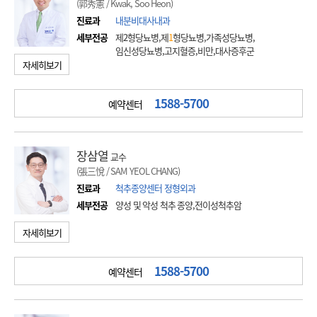
(郭秀憲 / Kwak, Soo Heon)
진료과
내분비대사내과
세부전공
제2형당뇨병,제
1
형당뇨병,가족성당뇨병,
임신성당뇨병,고지혈증,비만,대사증후군
자세히보기
1588-5700
예약센터
장삼열
교수
(張三悅 / SAM YEOL CHANG)
진료과
척추종양센터 정형외과
세부전공
양성 및 악성 척추 종양,전이성척추암
자세히보기
1588-5700
예약센터