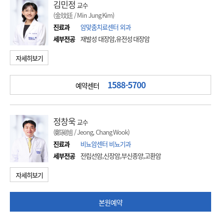
김민정
교수
(金玟廷 / Min Jung Kim)
진료과
암맞춤치료센터 외과
세부전공
재발성 대장암,유전성 대장암
자세히보기
1588-5700
예약센터
정창욱
교수
(鄭昶旭 / Jeong, Chang Wook)
진료과
비뇨암센터 비뇨기과
세부전공
전립선암,신장암,부신종양,고환암
자세히보기
본원예약