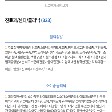
의료진 자세히 보기
진료과/센터/클리닉
(323)
혈액종양
1
. 주요 질환명 백혈병, 림프종, 뇌종양, 신경모세포종, 망막모세포종, 골육종, 유잉육종,
윌름씨종, 횡문근육종, 연부조직육종, 생식세포종, 간모세포종, 조직구증가증, 기타 소
아암, 혈액질환 (빈혈, 백혈구 감소, 혈소판 감소), 조혈모세포이식 2. 소개 소아청소년과
혈액종양분과는 최고 수준의 전문가들이 협진하여 암에 대한 정확한 진단, 각각의 환자
에게 알맞는 최상의 치료, 그리고 다양한 사회 경제적인 지원을 통해 성인과는 다른 어린
어린이병원 > 진료예약 > 진료과/의료진
이, 청소년 환자가 어렵고 힘든 질환을 잘 극복하고 건강한 사회 구성원으로 자라날 수 있
도록 돕는데 최선의 노력을 기울이고 있습니다. 국내 최초로 1994년 소아청소년암 전문
병동을 시작하여 현재까지 국내 소아청소년암 치료를 이끌어 오고 있으며, 오랜 치료 경
소이증 클리닉
험 뿐 아니라 보다 나은 치료를 위해 다양한 연구와 임상 시험을 선도적으로 진행하고 있
습니다. 소아청소년의 암은 연간 국내에서
1
,000-
1
,200명 정도가 발생하며, 그 특징이나
양상은 성인과 많이 다릅니다. 또한 성장 발달을 함께 하고 있는 소아, 청소년의 특수성
1
. 대상질환 선천성 소이증 및 외이도 폐쇄증 2. 소개 소이증과 외이도 폐쇄증은 임신 중
때문에 소아 질환 관련 다양한 전문가의 협진이 그 어떤 질환보다 꼭 필요합니다. 국내 최
아기의 귀가 만들어질 때 귓바퀴, 고막, 외이도가 완전하게 만들어지지 않은 선천적인 상
고의 소아 전문 신경외과, 외과, 정형외과, 안과, 흉부외과, 비뇨기과 등의 외과 분야, 그
태입니다. 귀가 만들어진 정도에 따라 다양한 모양과 크기가 있을 수 있습니다. 임신 기
리고 정확한 진단 및 치료반응 평가를 도와주는 최고 수준의 병리과, 영상의학과, 진단검
간 중 아무런 문제가 없어도, 신생아 10,000명당 0.8-17.4명이 특별한 이유없이 소이증