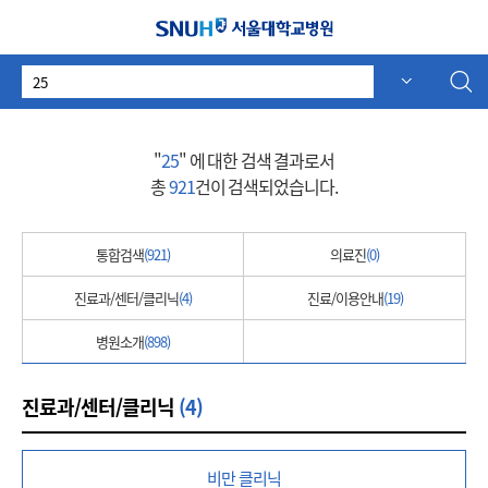
서울대학교병원
검
자동 추천
자동 추천
색
어
"
25
" 에 대한 검색 결과로서
총
921
건이 검색되었습니다.
통합검색
(921)
의료진
(0)
진료과/센터/클리닉
(4)
진료/이용안내
(19)
병원소개
(898)
진료과/센터/클리닉
(4)
비만 클리닉