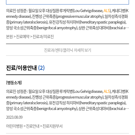
의료진 성정준 : 월요일 오후 대상질환 루게릭병(Lou Gehrig disease,
ALS
), 케네디병(K
ennedy disease), 진행성 근위축증(progressive muscular atrophy), 일차성측삭경화
증(primary lateral sclerosis), 유전 강직성 하지마비(hereditary spastic paraplegia),
양성 국소성근위축증(benign focal amyotrophy), 상완 근위축성 대마비(brachial am
yotrophic diplegia) 및 기타 상세불명의 운동신경원 질환(motor neuron disease of k
본원 > 진료예약 > 진료과/의료진
nown cause) 소개 운동신경원 질환(motor neuron disease)은 난치성신경퇴행성 질
환으로써 운동기능에 속하는 팔다리의 움직임, 발음, 삼킴, 호흡 등이 점차적인 약화를
진료과/센터/클리닉 자세히 보기
보이는 질환입니다. 그 중 대표적인 질환인 루게릭병(
ALS
)은 증상 진행이 가장 빠른 치
명적인 질환으로 평균 수명이 4-5년 이내로 알려져 있으며, 병이 진행하면서 호흡근육
마비로 인한 호흡부전 및 기타 합병증으로 사망하게 됩니다. 아직까지 완치할 수 있는 의
진료/이용안내
(2)
학적 치료법은 없으나 증상 진행을 늦추기 위한 약물치료, 재활치료 기타 합병증의 예방
및 관리 등이 환자의 예후에 많은 영향을 미치고 있습니다. 그밖에 루게릭병과 유사한 초
기 증상을 보이는 질환으로 진행성 근위축증(progressive muscular atrophy), 일차성
[병동소개]
측삭경화증(primary lateral sclerosis) 및 유전자 이상에 의해 발병하는 케네디병(Kenn
edy disease) 등이 있으며, 전신을 침범하지 않지만 부분적인 증상을 나타내는 운동신경
의료진 성정준 : 월요일 오후 대상질환 루게릭병(Lou Gehrig disease,
ALS
), 케네디병(K
원병으로 양성 국소성근위축증(benign focal amyotrophy), 상완 근위축성 대마비(bra
ennedy disease), 진행성 근위축증(progressive muscular atrophy), 일차성측삭경화
chial amyotrophic diplegia) 등이 있습니다. 따라서 초기 증상이 발생하였을 경우 이러
증(primary lateral sclerosis), 유전 강직성 하지마비(hereditary spastic paraplegia),
한 다양한 운동신경원 질환에 대한 감별이 필수적이며 그 밖에도 근육병(myopathy), 말
양성 국소성근위축증(benign focal amyotrophy), 상완 근위축성 대마비(brachial am
초신경병증(peripheral neuropathy) 등 다른 신경근육질환과의 감별도 중요합니다.
yotrophic diplegia) 및 기타 상세불명의 운동신경원 질환(motor neuron disease of k
2023.08.09
진단을 위한 검사로는 혈액검사, 근전도검사, 뇌 및 척수 영상검사 등이 있으며, 경우에
nown cause) 소개 운동신경원 질환(motor neuron disease)은 난치성신경퇴행성 질
따라 근육조직검사, 유전자 검사 등을 추가로 시행해야 합니다. 진단 이후 진행상태 및
환으로써 운동기능에 속하는 팔다리의 움직임, 발음, 삼킴, 호흡 등이 점차적인 약화를
어린이병원 > 진료안내 > 진료지원부서
예후 평가가 이루어지며 병의 진행 단계에 따라 적절한 약물치료, 재활치료 등이 이루어
보이는 질환입니다. 그 중 대표적인 질환인 루게릭병(
ALS
)은 증상 진행이 가장 빠른 치