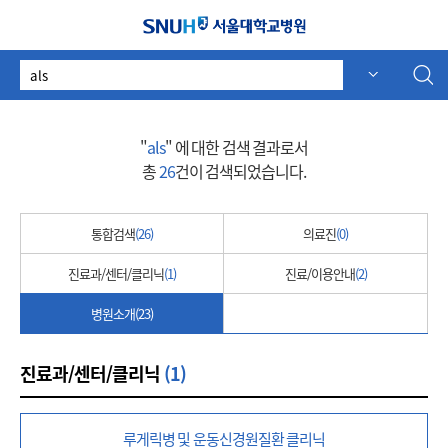
서울대학교병원
검
자동 추천
자동 추천
색
어
"
als
" 에 대한 검색 결과로서
총
26
건이 검색되었습니다.
통합검색
(26)
의료진
(0)
진료과/센터/클리닉
(1)
진료/이용안내
(2)
병원소개
(23)
진료과/센터/클리닉
(1)
루게릭병 및 운동신경원질환 클리닉