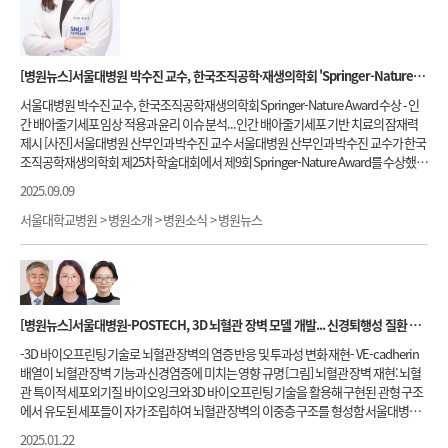
[병원뉴스]서울대병원 박수진 교수, 한국조직공학·재생의학회 'Springer-Nature Award' 수상
서울대병원 박수진 교수, 한국조직공학재생의학회 Springer-Nature Award 수상 - 인
간 배아줄기세포 임상 적용과 윤리 이슈 분석...인간 배아줄기세포 기반 치료의 잠재력
제시 [사진] 서울대병원 산부인과 박수진 교수 서울대병원 산부인과 박수진 교수가 한국
조직공학재생의학회 제25차 학술대회에서 제9회 Springer-Nature Award를 수상했
다. 한국조직공학재생의학회(KTERMS)는 1999년 설립된 다학제 학회로, 조직공학줄
2025.09.09
기세포재생의학 분야의 기초와 임상을 아우르는 연구 교류를 이어오고 있으며, Tissue
Engineering and Regenerative Medicine(TERM)을 공식 학술지로 발간하고 있다. 이
서울대학교병원 > 병원소개 > 병원소식 > 병원뉴스
상은 TERM에 게재된 논문 중 가장 많이 인용된 논문의 제1저자에게 수여되는 권위 있는
상이다. 박 교수가 제1저자로, 구승엽 교수(교신저자)와 인구의학연구소 김윤영 박사(공
저자)가 함께한 Advancements in Human Embryonic Stem Cell Research: Clinical
Applications and Ethical Issues 논문은 인간 배아줄기세포(hESCs)가 다양한 난치성
질환 치료에 활용될 수 있는 가능성을 제시했다. 특히 건성 노인성 황반변성과 스타가르
[병원뉴스]서울대병원-POSTECH, 3D 뇌혈관 장벽 모델 개발... 신경퇴행성 질환 연구 진전 이끌어
트병 환자에게 hESC 유래 망막 색소 상피(RPE) 세포를 이식한 임상시험에서 안전성이
확인된 사례를 소개하며 임상 적용의 현실성을 강조했다. 또한 척수 손상, 파킨슨병, 루
-3D 바이오프린팅 기술로 뇌혈관 장벽의 염증 반응 및 투과성 변화 재현- VE-cadherin
게릭병(
ALS
), 제1형 당뇨병 등 최신 연구를 종합해 hESC 기반 치료의 확장 가능성을 보
배열이 뇌혈관 장벽 기능과 신경염증에 미치는 영향 규명 [그림] 뇌혈관 장벽 재현: 뇌혈
여줬다. 아울러 논문은 배아 활용에 따른 윤리적 쟁점과 국가별 규제 차이도 다뤘다. 유
관 특이적 세포외기질 바이오잉크와 3D 바이오프린팅 기술을 활용해 구현된 관형 구조
도만능줄기세포(iPSCs)가 대안으로 연구되고 있지만, hESC가 안전성과 기능 표준의 측
에서 유도된 세포들이 자가 조립하여 뇌혈관 장벽의 이중층 구조를 형성함 서울대병원
면에서 여전히 중요한 의미를 지닌다는 점을 부각했다.박수진 교수(산부인과)는 이번 수
과 POSTECH 연구팀은 최근 인간 뇌혈관 장벽(Blood-Brain Barrier, BBB)을 정교하게
2025.01.22
상은 인간 배아줄기세포 연구가 난치성 질환 치료와 재생의학 발전에 기여할 수 있는 잠