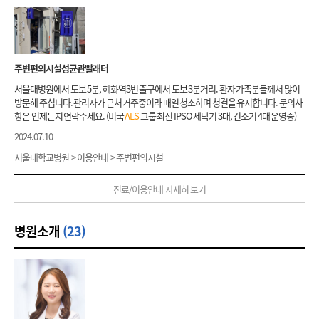
집니다. 본 클리닉은 운동신경원 질환 환자의 진단과 치료에서 국내 최고의 임상 경험을
명적인 질환으로 평균 수명이 4-5년 이내로 알려져 있으며, 병이 진행하면서 호흡근육
갖고 있으며, 운동신경원 질환이 의심되는 증상으로 내원한 환자의 초기 진단 및 약물적
마비로 인한 호흡부전 및 기타 합병증으로 사망하게 됩니다. 아직까지 완치할 수 있는 의
치료를 합니다. 또 운동 및 호흡 재활치료 및 합병증 발생시 적절한 치료를 받을 수 있도
학적 치료법은 없으나 증상 진행을 늦추기 위한 약물치료, 재활치료 기타 합병증의 예방
록 타 진료과와 연계진료를 제공합니다. 유전자 검사를 통해 유전성 운동신경원질환의
및 관리 등이 환자의 예후에 많은 영향을 미치고 있습니다. 그밖에 루게릭병과 유사한 초
경우 유전자확진도 가능하며 세계 유수의 클리닉과 함께 공동연구를 진행하고 있으므
기 증상을 보이는 질환으로 진행성 근위축증(progressive muscular atrophy), 일차성
주변편의시설성균관빨래터
로, 다기관국제임상연구를 참여를 통한 최신 개발 약물의 조기 투여가 가능합니다.
측삭경화증(primary lateral sclerosis) 및 유전자 이상에 의해 발병하는 케네디병(Kenn
edy disease) 등이 있으며, 전신을 침범하지 않지만 부분적인 증상을 나타내는 운동신경
서울대병원에서 도보 5분, 혜화역3번 출구에서 도보 3분거리. 환자 가족분들께서 많이
원병으로 양성 국소성근위축증(benign focal amyotrophy), 상완 근위축성 대마비(bra
방문해 주십니다. 관리자가 근처 거주중이라 매일 청소하며 청결을 유지합니다. 문의사
chial amyotrophic diplegia) 등이 있습니다. 따라서 초기 증상이 발생하였을 경우 이러
항은 언제든지 연락주세요. (미국
ALS
그룹 최신 IPSO 세탁기 3대, 건조기 4대 운영중)
한 다양한 운동신경원 질환에 대한 감별이 필수적이며 그 밖에도 근육병(myopathy), 말
2024.07.10
초신경병증(peripheral neuropathy) 등 다른 신경근육질환과의 감별도 중요합니다.
진단을 위한 검사로는 혈액검사, 근전도검사, 뇌 및 척수 영상검사 등이 있으며, 경우에
서울대학교병원 > 이용안내 > 주변편의시설
따라 근육조직검사, 유전자 검사 등을 추가로 시행해야 합니다. 진단 이후 진행상태 및
예후 평가가 이루어지며 병의 진행 단계에 따라 적절한 약물치료, 재활치료 등이 이루어
진료/이용안내 자세히 보기
집니다. 본 클리닉은 운동신경원 질환 환자의 진단과 치료에서 국내 최고의 임상 경험을
갖고 있으며, 운동신경원 질환이 의심되는 증상으로 내원한 환자의 초기 진단 및 약물적
치료를 합니다. 또 운동 및 호흡 재활치료 및 합병증 발생시 적절한 치료를 받을 수 있도
병원소개
(23)
록 타 진료과와 연계진료를 제공합니다. 유전자 검사를 통해 유전성 운동신경원질환의
경우 유전자확진도 가능하며 세계 유수의 클리닉과 함께 공동연구를 진행하고 있으므
로, 다기관국제임상연구를 참여를 통한 최신 개발 약물의 조기 투여가 가능합니다.