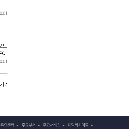
0.01
해
랜포트
PC
시기
0.01
여
보기
주요센터
주요부서
주요서비스
패밀리사이트