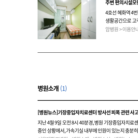
주변 편의시설모
4호선 혜화역 4
생활공간으로 고객
있으며, 스프링클
암병원 > 이용안
있습니다. 가족 
서울대학교병원 홈
병원소개
(1)
[병원뉴스]기장중입자치료센터 방사선 피폭 관련 사고
지난 4월 9일 오전 8시 40분경, 병원 기장중입자치
중인 상황에서, 가속기실 내부에 인원이 있는지 충분