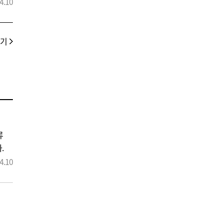
가한
4.10
를
원은
할
보기
류
.
가한
4.10
를
원은
할