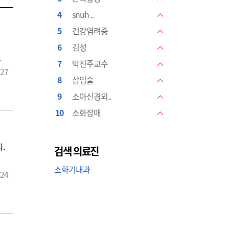
NEW
4
snuh ..
NEW
5
건강염려증
NEW
6
김성
NEW
고
7
박진주교수
NEW
와
.27
8
삽입술
NEW
9
소아신경외..
NEW
10
소화장애
NEW
.
검색 의료진
소화기내과
.24