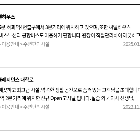
엘하우스
분, 혜화역4번출구에서 3분거리에 위치하고 있으며, 또한 씨엘하우스
 버스노선과 공항버스도 이용하기 편합니다. 원장이 직접관리하여 깨끗하
개별에어컨과 개별와이파이, 방별번호키 적용으로 사용에 편리합니다.
CCTV
 이용안내 > 주변편의시설
2025.03
 유도선 ,열감지기 설치 등 안전시설 또한 완벽합니다.
블레지던스 대학로
끗하고 최고급 시설, 넉넉한 생활 공간으로 품격 있는 고객님을 초대합니다
역 2분 거리에 위치한 신규 Open 고시텔 입니다. 실습 외국 의사 선생님,
인 환영합니다! 관리인이 24시간 상주해 있으며
CCTV
, 개별 A/C,
 이용안내 > 주변편의시설
2022.11
추고 있습니다.