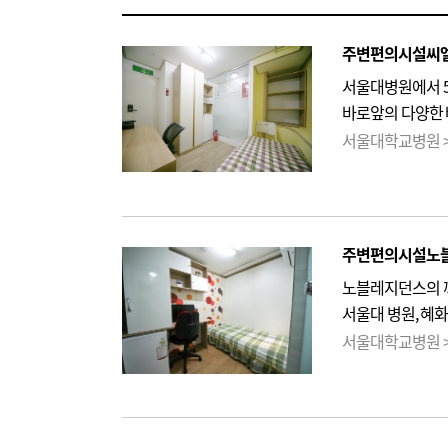
주변편의시설씨
서울대병원에서 5
바로앞의 다양한
조용하며, 방별 
서울대학교병원 >
스프링쿨러시스템,
주변편의시설노
노블레지던스의 깨
서울대 병원, 혜화
간호사 선생님 할
서울대학교병원 >
스프링쿨러를 갖