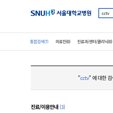
통
합
서울대학교병
검
색
주
통합검색(7)
의료진(0)
진료과/센터/클리닉(0)
메
뉴
통
합
"
cctv
" 에 대한 
검
색
진료/이용안내
(3)