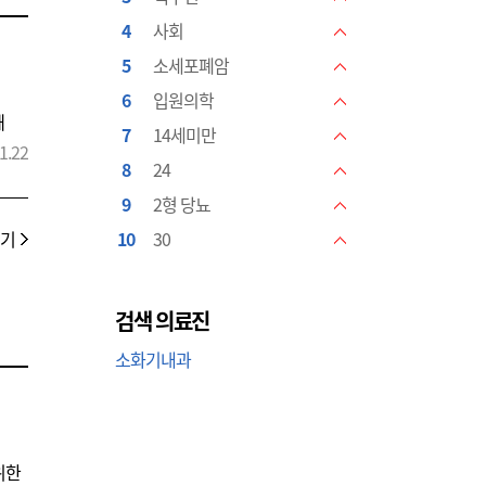
NEW
4
사회
NEW
5
소세포폐암
NEW
6
입원의학
NEW
때
7
14세미만
NEW
1.22
8
24
NEW
9
2형 당뇨
NEW
보기
10
30
NEW
검색 의료진
소화기내과
위한