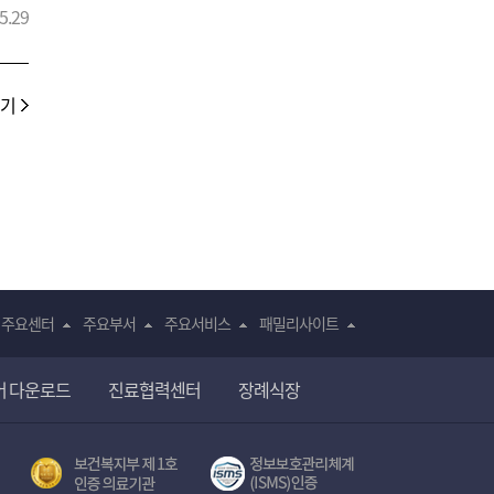
 약물
5.29
서도
러
보기
대해
자
한다.
의
사용
주요센터
주요부서
주요서비스
패밀리사이트
이
어 다운로드
진료협력센터
장례식장
원
전자의무기록시스템(SNUH BESTCare 2.0)
보건복지부 제 1호
서울대학교병원 정보보호