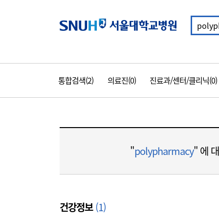
통
합
서울대학교병
검
색
주
통합검색(2)
의료진(0)
진료과/센터/클리닉(0)
메
뉴
통
합
"
polypharmacy
" 에 
검
색
건강정보
(1)