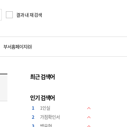
결과 내 재 검색
부서홈페이지(0)
최근 검색어
인기 검색어
1
1인실
NEW
2
가점확인서
NEW
3
백우현