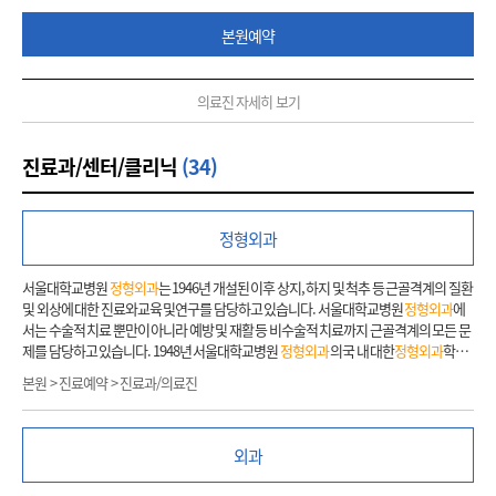
본원예약
의료진 자세히 보기
진료과/센터/클리닉
(34)
정형외과
서울대학교병원
정형외과
는 1946년 개설된 이후 상지, 하지 및 척추 등 근골격계의 질환
및 외상에 대한 진료와교육 및연구를 담당하고 있습니다. 서울대학교병원
정형외과
에
서는 수술적 치료 뿐만이 아니라 예방 및 재활 등 비수술적 치료까지 근골격계의 모든 문
제를 담당하고 있습니다. 1948년 서울대학교병원
정형외과
의국 내 대한
정형외과
학회
를 조직하여 대한
정형외과
학회지 1권 1호를 출간하였고 끊임 없는 노력으로 명실상부
본원 > 진료예약 > 진료과/의료진
세계적인 교실로 성장하였습니다. 2017년 현재 19명의 교수진이 손, 어깨, 척추, 고관절,
무릎, 발과 발목, 소아청소년
정형외과
, 종양, 외상 분야로 나뉘어 세분화된 전문적인 진
료 및 연구를 시행하고 있으며 임상강사, 전공의, 간호사 및 의국원들과 힘을 합하여 환
외과
자를 돌보고 있습니다. 세분화와 협업을 통해 최고 수준의 진료를 제공함은 물론 신속하
고 원활한 진료가 이루어지도록 최선을 다하고 있습니다.
정형외과
진료에 필요한 인체