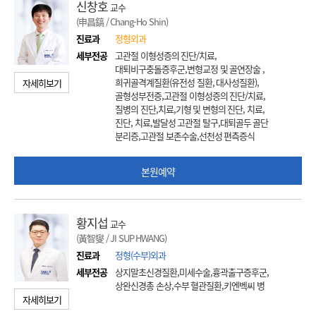
신창호
교수
(申昌鎬 / Chang-Ho Shin)
진료과
정형외과
세부전공
고관절 이형성증의 진단/치료,
대퇴비구충돌증후군,변형교정 및 골연장술 ,
희귀골격계질환(유전성 질환, 대사성질환),
자세히보기
골형성부전증,고관절 이형성증의 진단/치료,
질병의 진단,치료,기형 및 변형의 진단, 치료,
진단, 치료,발달성 고관절 탈구,대퇴골두 골단
분리증,고관절 보존수술,선천성 편측증식
본원예약
황지섭
교수
(黃智燮 / JI SUP HWANG)
진료과
정형(수부)외과
세부전공
상지말초신경질환,미세수술,흉곽출구증후군,
상완신경총 손상,수부 혈관질환,키엔벡씨 병
자세히보기