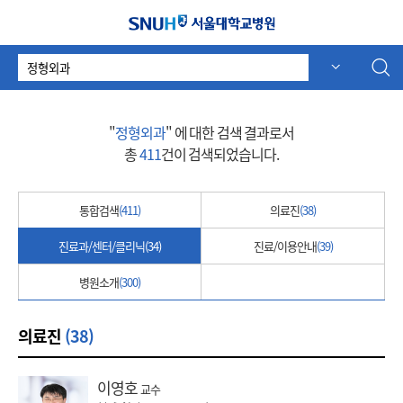
서울대학교병원
검
자동 추천
자동 추천
색
어
"
정형외과
" 에 대한 검색 결과로서
총
411
건이 검색되었습니다.
통합검색
(411)
의료진
(38)
진료과/센터/클리닉
(34)
진료/이용안내
(39)
병원소개
(300)
의료진
(38)
이영호
교수