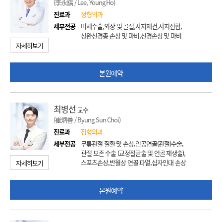
(李永鎬 / Lee, Young Ho)
진료과
정형외과
세부전공
미세수술,외상 및 골절,사지재건,사지접합,
상완신경총 손상 및 마비,신경손상 및 마비
자세히보기
본원예약
최병선
교수
(崔炳善 / Byung Sun Choi)
진료과
정형외과
세부전공
무릎관절 질환 및 손상,인공연골(관절)수술,
관절 보존 수술 (교정절골술 및 연골 재생술),
스포츠손상,반월상 연골 파열,십자인대 손상
자세히보기
본원예약