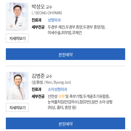
박성오
교수
( / SEONG OH PARK)
진료과
성형외과
세부전공
두경부 재건,두경부 종양,두경부 종양/암,
미세수술,피부암,코재건
자세히보기
본원예약
김병준
교수
(金秉俊 / Kim, Byung Jun)
진료과
소아성형외과
세부전공
선천성
수부
및 족부기형,두개골조기유합증,
눈꺼풀처짐(안검하수),점(모반),일반 소아 성형
(외상, 흉터, 종양 등)
자세히보기
본원예약