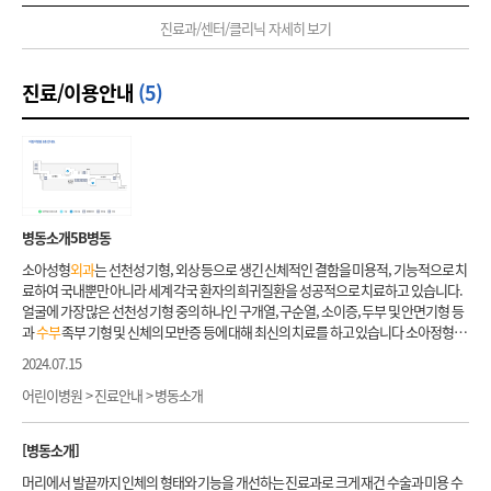
이 필수적이며, 경추추간판 질환 혹은 흉곽 출구 증후군(Thoracic outlet syndrome)과
의 현미경을 사용한 접합, 사지 및 손가락과 발가락 절단의 현미경을 사용한 접합을 치료
음, 외부약국에서 약을 받으십시오. - 원내약의 경우(보톡스 등), 수납 후 외래약국에서
의 감별 진단이 매우 중요합니다. 대표적인 말초 신경 포착 증후군에는 손목 터널 증후군
진료과/센터/클리닉 자세히 보기
대상으로 하고 있습니다. 급성 외상 이외에 연부 조직 결손의 재건, 연부 조직 변형 및 구
약을 받아 진료실로 재방문하셔서 치료를 받으시면 됩니다.
(수근관 증후군), 팔꿈치 터널 증후군(주관 증후군)이 있으며, 저희 클리닉에서 이들 질환
축의 재건, 골 결손의 재건, 사지 및 손가락의 재건과 같이 현미경을 사용한 피판술, 생골
들에 대한 풍부한 경험을 가지고 많은 연구 활동을 활발하게 진행하고 있으며, 수술적 치
이식술 등의 다양한 재건술이 필요한 경우를 치료 대상으로 하고 있습니다.
료 후 매우 만족스러운 결과를 얻고 있습니다. 또한, 진단이 모호하거나 다른 병원에서
진료/이용안내
(5)
수술 후 결과가 만족스럽지 못한 환자들에 대해서도 최선을 다하여 진료에 임하고 있습
니다. 혈류검사실(Vascular Lab) 검사실 위치 본원 1층 정형
외과
혈류검사실 검사예약
및 문의: 02-2072-3470 혈류검사란 신체의 혈관(동맥 및 정맥)에 병이 발생한 경우, 혈류
의 막힘 혹은 역류 등의 문제가 발생할 수 있으며, 혈류를 조절하는 신경 기능에 이상이
발생한 경우에도 혈류 장애가 발생할 수 있습니다. 손의 혈류 장애로 인해 손 끝이 차거나
저린 증상이 발생할 수 있기 때문에, 동맥 경화증 혹은 당뇨병이 있는 환자에서는 말초 혈
관의 혈류 검사가 필요할 수 있습니다. 또한, 한랭 과민성은 차가운 곳에 손이 노출될 경
병동소개5B병동
우 손의 혈류가 감소하는 현상으로 수근관 증후군에서 동반되어 발생할 수 있습니다. 또
소아성형
외과
는 선천성 기형, 외상 등으로 생긴 신체적인 결함을 미용적, 기능적으로 치
한, 흉곽 출구 증후군은 현재까지 확진을 위한 객관적인 검사가 없어서 진단이 매우 어려
료하여 국내뿐만 아니라 세계 각국 환자의 희귀질환을 성공적으로 치료하고 있습니다.
운데, 혈류 검사실에서는 흉곽 출구가 압박되는 자세에서 말초 혈류 상태를 평가하는 혈
얼굴에 가장 많은 선천성 기형 중의 하나인 구개열, 구순열, 소이증, 두부 및 안면기형 등
류 검사를 시행하고 있으며, 이는 흉곽 출구 증후군 진단에 많은 도움을 주고 있습니다.
과
수부
족부 기형 및 신체의 모반증 등에 대해 최신의 치료를 하고 있습니다 소아정형
외
본 혈류 검사실에서 시행하고 있는 혈류 검사 세부 항목으로는 동맥 및 정맥 초음파(Dop
과
는 신체의 선천적 기형 또는 유전성, 대사성 변형뿐만아니라 신경근육성질환, 골격계
pler) 검사, 한랭 유발 검사(레이노드 검사), 흉곽 출구 증후군 검사(Thoracic outlet syn
2024.07.15
이형성증으로 인한 변형과 장애, 보행장애, 성장판 손상 등 후천적인 변형 및 장애 등을
drome), 창상 치유 능력 검사(Wound Healing Capacity), 조직압(Tissue Pressure) 측
수술을 통해 치료함으로서 자라나는 청소년들이 신체적인 어려움을 극복하고 보다 정
어린이병원 > 진료안내 > 병동소개
정 검사 등이 있습니다. 피부를 절개하거나 주사 바늘을 사용하지 않고, 통증 없이 편한
상적이고 건강한 일상적인 생활을 독립적으로 할 수 있도록 의료진이 협력하여 치료를
상태에서 검사가 진행되며, 관련 질환의 진단 및 치료에 많은 도움을 주는 검사입니다.
시행하고 있습니다. 소아안과는 백내장, 녹내장, 사시, 미숙아망막변증, 망막박리질환
[병동소개]
에 관한 전문적이고 체계적인 진료와 간호를 시행하고 있습니다. 특히 소아환자의 경우
성장속도가 빠르고 신체적 기형으로 인해 겪게 되는 여러 가지 문제들을 해결하기 위해
머리에서 발끝까지 인체의 형태와 기능을 개선하는 진료과로 크게 재건 수술과 미용 수