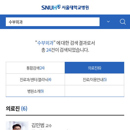
서울대학교병원
검
자동 추천
자동 추천
색
어
"
수부외과
" 에 대한 검색 결과로서
총
24
건이 검색되었습니다.
통합검색
(24)
의료진
(6)
진료과/센터/클리닉
(4)
진료/이용안내
(5)
병원소개
(9)
의료진
(6)
김민범
교수