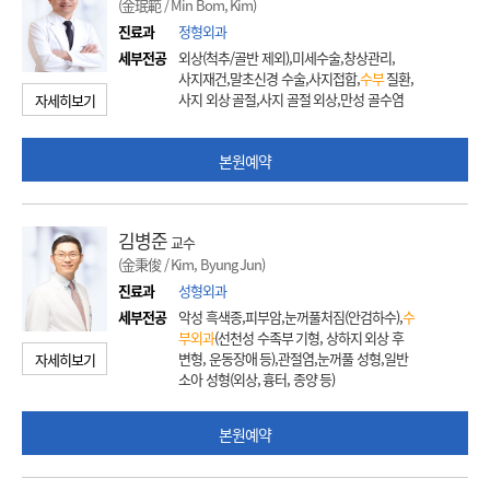
(金珉範 / Min Bom, Kim)
진료과
정형외과
세부전공
외상(척추/골반 제외),미세수술,창상관리,
사지재건,말초신경 수술,사지접합,
수부
질환,
사지 외상 골절,사지 골절 외상,만성 골수염
자세히보기
본원예약
김병준
교수
(金秉俊 / Kim, Byung Jun)
진료과
성형외과
세부전공
악성 흑색종,피부암,눈꺼풀처짐(안검하수),
수
부외과
(선천성 수족부 기형, 상하지 외상 후
변형, 운동장애 등),관절염,눈꺼풀 성형,일반
자세히보기
소아 성형(외상, 흉터, 종양 등)
본원예약