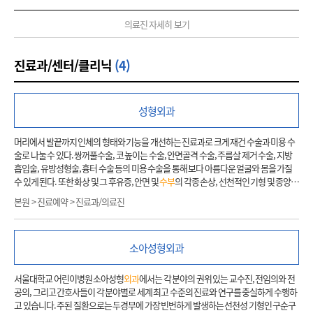
의료진 자세히 보기
진료과/센터/클리닉
(4)
성형
외과
머리에서 발끝까지 인체의 형태와 기능을 개선하는 진료과로 크게 재건 수술과 미용 수
술로 나눌 수 있다. 쌍꺼풀수술, 코 높이는 수술, 안면골격 수술, 주름살 제거 수술, 지방
흡입술, 유방성형술, 흉터 수술 등의 미용 수술을 통해 보다 아름다운 얼굴와 몸을 가질
수 있게 된다. 또한 화상 및 그 후유증, 안면 및
수부
의 각종 손상, 선천적인 기형 및 종양
제거 후의 재건 수술을 통해서 기형적인 모양을 보다 정상에 가깝게 하며 동시에 기능적
본원 > 진료예약 > 진료과/의료진
인 결함도 교정해 주고 있다. 따라서 외적인 모양을 개선할 뿐 아니라 기능적인 결함도 복
구해 주고 이를 통해서 환자가 보다 자신감을 갖고 생활을 해나가도록 돕고 있다. 1. 주요
질환 또는 연구분야 - 유방재건 및 성형 : 자가조직 및 보형물을 이용한 유방재건, 유방확
소아성형
외과
대술 등 미용수술 - 선천기형 : 구순열, 구개열, 두개골유합증 등 악안면 선천기형,
수부
사
지 선천기형 - 두개안면 : 양악수술, 안면육곽수술, 안면재건수술 - 안면신경마비 : 선천
성 및 외상성 안면신경마비재건 - 하지족부 : 당뇨발 등 하지재건 - 악성 및 양성종양 : 피
서울대학교 어린이병원 소아성형
외과
에서는 각 분야의 권위 있는 교수진, 전임의와 전
부종양, 지방종, 신경섬유종, 혈관종 등 - 미용 : 안검성형, 코성형, 안면거상, 복부성형,
공의, 그리고 간호사들이 각 분야별로 세계 최고 수준의 진료와 연구를 충실하게 수행하
지방흡입, 보톡스, 필러 등 - 흉터 : 스테로이드 주사 및 흉터제거술 - 기타 : 화상, 욕창, 림
고 있습니다. 주된 질환으로는 두경부에 가장 빈번하게 발생하는 선천성 기형인 구순구