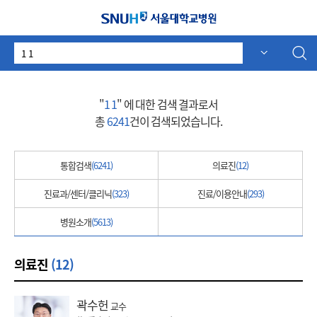
서울대학교병원
검
자동 추천
자동 추천
색
어
"
1 1
" 에 대한 검색 결과로서
총
6241
건이 검색되었습니다.
통합검색
(6241)
의료진
(12)
진료과/센터/클리닉
(323)
진료/이용안내
(293)
병원소개
(5613)
의료진
(12)
곽수헌
교수