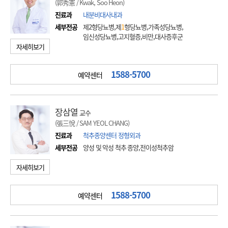
(郭秀憲 / Kwak, Soo Heon)
진료과
내분비대사내과
세부전공
제2형당뇨병,제
1
형당뇨병,가족성당뇨병,
임신성당뇨병,고지혈증,비만,대사증후군
자세히보기
1588-5700
예약센터
장삼열
교수
(張三悅 / SAM YEOL CHANG)
진료과
척추종양센터 정형외과
세부전공
양성 및 악성 척추 종양,전이성척추암
자세히보기
1588-5700
예약센터