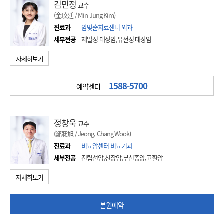
김민정
교수
(金玟廷 / Min Jung Kim)
진료과
암맞춤치료센터 외과
세부전공
재발성 대장암,유전성 대장암
자세히보기
1588-5700
예약센터
정창욱
교수
(鄭昶旭 / Jeong, Chang Wook)
진료과
비뇨암센터 비뇨기과
세부전공
전립선암,신장암,부신종양,고환암
자세히보기
본원예약