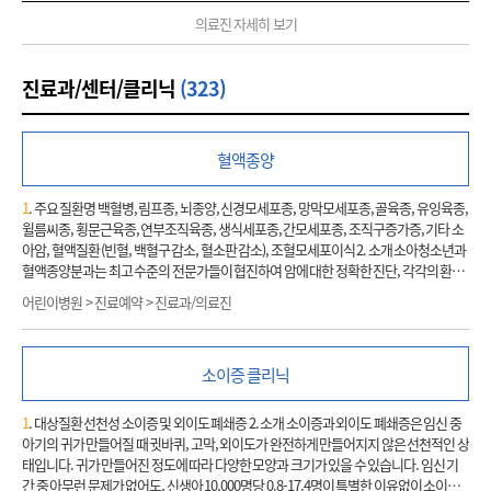
의료진 자세히 보기
진료과/센터/클리닉
(323)
혈액종양
1
. 주요 질환명 백혈병, 림프종, 뇌종양, 신경모세포종, 망막모세포종, 골육종, 유잉육종,
윌름씨종, 횡문근육종, 연부조직육종, 생식세포종, 간모세포종, 조직구증가증, 기타 소
아암, 혈액질환 (빈혈, 백혈구 감소, 혈소판 감소), 조혈모세포이식 2. 소개 소아청소년과
혈액종양분과는 최고 수준의 전문가들이 협진하여 암에 대한 정확한 진단, 각각의 환자
에게 알맞는 최상의 치료, 그리고 다양한 사회 경제적인 지원을 통해 성인과는 다른 어린
어린이병원 > 진료예약 > 진료과/의료진
이, 청소년 환자가 어렵고 힘든 질환을 잘 극복하고 건강한 사회 구성원으로 자라날 수 있
도록 돕는데 최선의 노력을 기울이고 있습니다. 국내 최초로 1994년 소아청소년암 전문
병동을 시작하여 현재까지 국내 소아청소년암 치료를 이끌어 오고 있으며, 오랜 치료 경
소이증 클리닉
험 뿐 아니라 보다 나은 치료를 위해 다양한 연구와 임상 시험을 선도적으로 진행하고 있
습니다. 소아청소년의 암은 연간 국내에서
1
,000-
1
,200명 정도가 발생하며, 그 특징이나
양상은 성인과 많이 다릅니다. 또한 성장 발달을 함께 하고 있는 소아, 청소년의 특수성
1
. 대상질환 선천성 소이증 및 외이도 폐쇄증 2. 소개 소이증과 외이도 폐쇄증은 임신 중
때문에 소아 질환 관련 다양한 전문가의 협진이 그 어떤 질환보다 꼭 필요합니다. 국내 최
아기의 귀가 만들어질 때 귓바퀴, 고막, 외이도가 완전하게 만들어지지 않은 선천적인 상
고의 소아 전문 신경외과, 외과, 정형외과, 안과, 흉부외과, 비뇨기과 등의 외과 분야, 그
태입니다. 귀가 만들어진 정도에 따라 다양한 모양과 크기가 있을 수 있습니다. 임신 기
리고 정확한 진단 및 치료반응 평가를 도와주는 최고 수준의 병리과, 영상의학과, 진단검
간 중 아무런 문제가 없어도, 신생아 10,000명당 0.8-17.4명이 특별한 이유없이 소이증